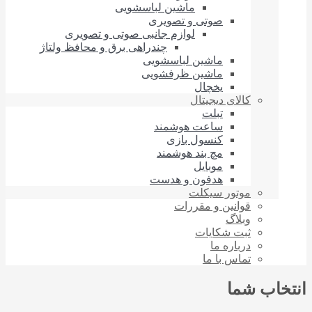
ماشین لباسشویی
صوتی و تصویری
لوازم جانبی صوتی و تصویری
چندراهی برق و محافظ ولتاژ
ماشین لباسشویی
ماشین ظرفشویی
یخچال
کالای دیجیتال
تبلت
ساعت هوشمند
کنسول بازی
مچ بند هوشمند
موبایل
هدفون و هدست
موتور سیکلت
قوانین و مقررات
وبلاگ
ثبت شکایات
درباره‌ ما
تماس با ما
انتخاب شما