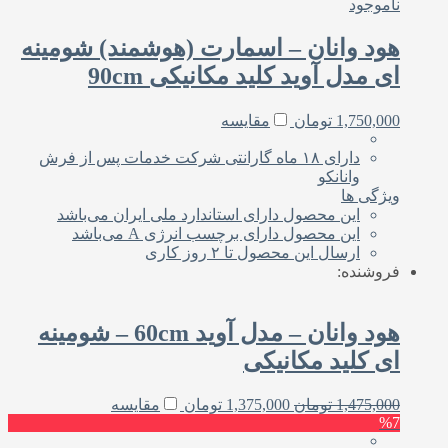
ناموجود
هود وانان – اسمارت (هوشمند) شومینه
ای مدل آوید کلید مکانیکی 90cm
1,750,000
تومان
مقایسه
دارای ۱۸ ماه گارانتی شرکت خدمات پس از فرش
وانانکو
ویژگی ها
این محصول دارای استاندارد ملی‌ ایران می‌باشد
این محصول دارای برچسب انرژی A می‌باشد
ارسال این محصول تا ۲ روز کاری
فروشنده:
هود وانان – مدل آوید 60cm – شومینه
ای کلید مکانیکی
1,475,000
تومان
1,375,000
تومان
مقایسه
%7