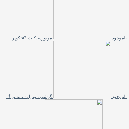
ناموجود
موتورسیکلت st3 کویر
ناموجود
گوشی موبایل سامسونگ