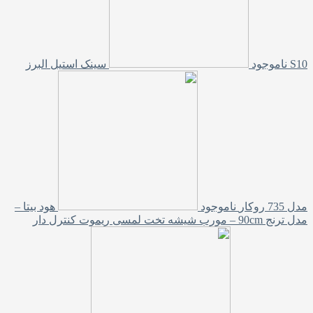
S10
ناموجود
سینک استیل البرز
مدل 735 روکار
ناموجود
هود بیتا –
مدل ترنج 90cm – مورب شیشه تخت لمسی ریموت کنترل دار