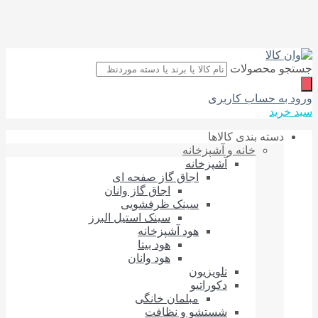
جستجو محصولات
ورود به حساب کاربری
سبد خرید
دسته بندی کالاها
خانه و آشپزخانه
آشپزخانه
اجاق گاز صفحه‌ ای
اجاق گاز وانان
سینک ظرفشویی
سینک استیل البرز
هود آشپزخانه
هود بیتا
هود وانان
تلویزیون
دکوراتیو
مبلمان خانگی
شستشو و نظافت