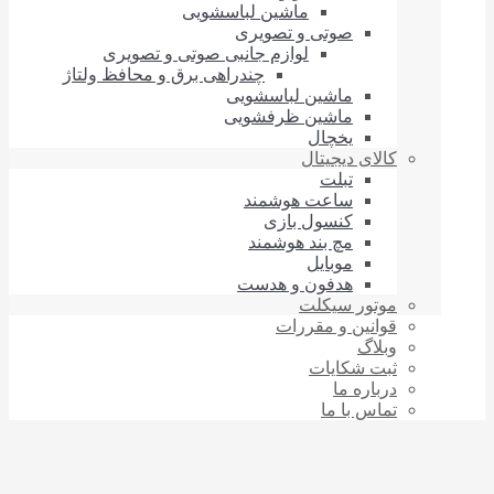
ماشین لباسشویی
صوتی و تصویری
لوازم جانبی صوتی و تصویری
چندراهی برق و محافظ ولتاژ
ماشین لباسشویی
ماشین ظرفشویی
یخچال
کالای دیجیتال
تبلت
ساعت هوشمند
کنسول بازی
مچ بند هوشمند
موبایل
هدفون و هدست
موتور سیکلت
قوانین و مقررات
وبلاگ
ثبت شکایات
درباره‌ ما
تماس با ما