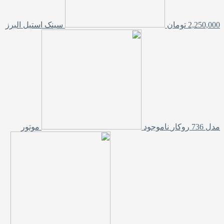
2,250,000
تومان
سینک استیل البرز
مدل 736 روکار
ناموجود
موتور