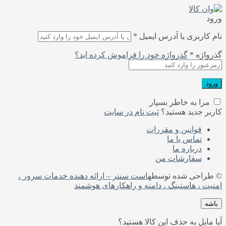
ورود
نام کاربری یا آدرس ایمیل
*
گذرواژه
*
گذرواژه خود را فراموش کرده اید؟
ورود
مرا به خاطر بسپار
کاربر جدید هستید؟
ثبت نام در سایت
قوانین و مقررات
تماس با ما
درباره‌ ما
سفارشات من
© طراحی شده توسط
هاست سنتر – ارائه دهنده خدمات سرور ،
امنیت ، هاستینگ ، دامنه و راهکارهای هوشمند
باشه
آیا مایل به حذف این کالا هستید؟