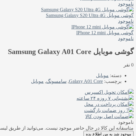
ناموجود
گوشی موبایل Samsung Galaxy S20 Ultra 4G
ناموجود
گوشی موبایل IPhone 12 mini
ناموجود
گوشی موبایل Samsung Galaxy A01 Core
0 نفر
دسته:
موبایل
برچسب:
Galaxy A01 Core
,
سامسونگ
,
موبایل
امکان تحویل اکسپرس
پشتیبانی ۷ روزه ۲۴ ساعته
امکان پرداخت در محل
7 روز ضمانت بازگشت
ضمانت اصل بودن کالا
ناموجود
متاسفانه این کالا در حال حاضر موجود نیست. می‌توانید از طریق لیست
موجود شد به من اطلاع بده