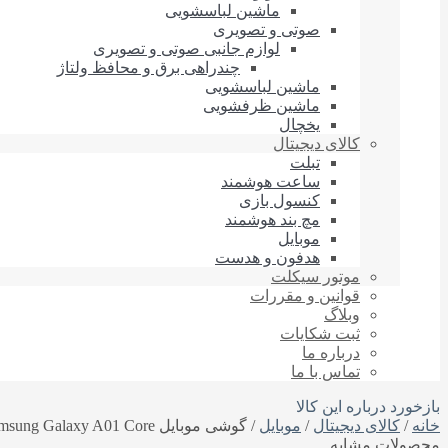
ماشین لباسشویی
صوتی و تصویری
لوازم جانبی صوتی و تصویری
چندراهی برق و محافظ ولتاژ
ماشین لباسشویی
ماشین ظرفشویی
یخچال
کالای دیجیتال
تبلت
ساعت هوشمند
کنسول بازی
مچ بند هوشمند
موبایل
هدفون و هدست
موتور سیکلت
قوانین و مقررات
وبلاگ
ثبت شکایات
درباره‌ ما
تماس با ما
بازخورد درباره این کالا
خانه
/
کالای دیجیتال
/
موبایل
/ گوشی موبایل Samsung Galaxy A01 Core
محصولات مشابه