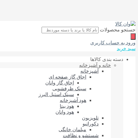
جستجو محصولات
ورود به حساب کاربری
سبد خرید
دسته بندی کالاها
خانه و آشپزخانه
آشپزخانه
اجاق گاز صفحه‌ ای
اجاق گاز وانان
سینک ظرفشویی
سینک استیل البرز
هود آشپزخانه
هود بیتا
هود وانان
تلویزیون
دکوراتیو
مبلمان خانگی
شستشو و نظافت