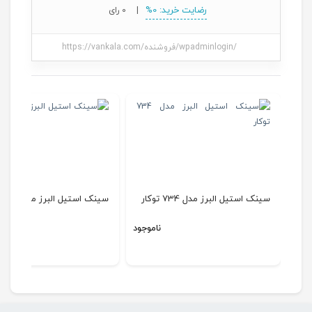
رضایت خرید: 0%
|
0 رای
https://vankala.com/فروشنده/wpadminlogin/
سینک استیل البرز مدل 734 توکار
سینک استیل البرز مدل 270 روکار
ناموجود