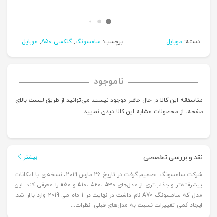
دسته:
موبایل
برچسب:
سامسونگ
,
گلکسی A50
,
موبایل
ناموجود
متاسفانه این کالا در حال حاضر موجود نیست. می‌توانید از طریق لیست بالای
صفحه، از محصولات مشابه این کالا دیدن نمایید.
نقد و بررسی تخصصی
بیشتر
شرکت سامسونگ تصمیم گرفت در تاریخ 26 مارس 2019، نسخه‌ای با امکانات
پیشرفته‌تر و جذاب‌تری از مدل‌های A10، A20، A30 و A50 را معرفی کند. این
مدل که سامسونگ A70 نام داشت در نهایت در 1 ماه می 2019 وارد بازار شد.
ایجاد کمی تغییرات نسبت به مدل‌های قبلی، نظرات...