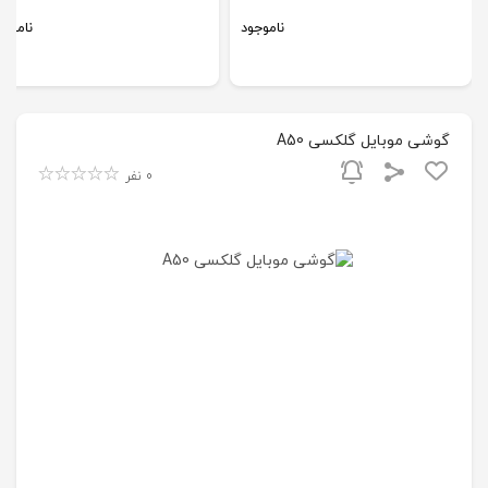
ناموجود
ناموجو
گوشی موبایل گلکسی A50
0 نفر