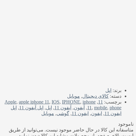
برند:
اپل
دسته:
کالای دیجیتال
,
موبایل
برچسب:
11
,
iphone
,
IPHONE
,
IOS
,
apple iphone 11
,
Apple
phone
,
mobile
,
11
,
آیفون
,
آیفون 11
,
اپل
,
اپل آیفون 11
,
اپل
ایفون 11
,
ایفون
,
ایفون 11
,
گوشی
,
موبایل
ناموجود
متاسفانه این کالا در حال حاضر موجود نیست. می‌توانید از طریق
لیست بالای صفحه، از محصولات مشابه این کالا دیدن نمایید.