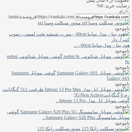
عضویت از 4 سال پیش
رضایت خرید: 0%
|
0 رای
https://vankala.com/فروشنده/amin/
موتور سیکلت وسپا sxl
ناموجود
هود بیتا – مدل ساینا 60cm –...
ناموجود
گوشی موبایل شیائومی redmi
9c
ناموجود
گوشی موبایل Samsung
Galaxy A01
ناموجود
گوشی موبایل اپل مدل Iphone 13 Pro...
ناموجود
گوشی
موبایل سامسونگ Samsung Galaxy S20 Plus...
ناموجود
موتورسیکلت رایکا 125