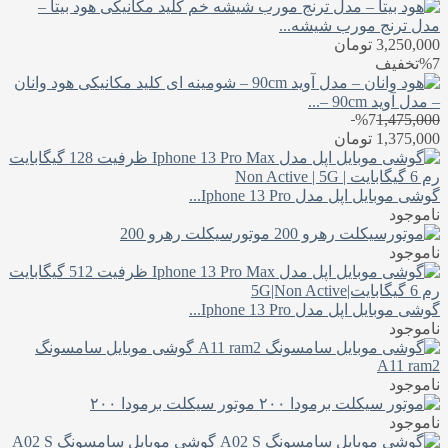
هود بیتا –
مدل ترنج مورب شیشه...
3,250,000
تومان
%7
تخفیف
هود وانان
– مدل آوید 90cm –...
%7
1,475,000
1,375,000
تومان
گوشی موبایل اپل مدل Iphone 13 Pro...
ناموجود
موتورسیکلت رهرو 200
ناموجود
گوشی موبایل اپل مدل Iphone 13 Pro...
ناموجود
گوشی موبایل سامسونگ
A11 ram2
ناموجود
موتور سیکلت برمودا ۲۰۰
ناموجود
گوشی موبایل سامسونگ A02 S