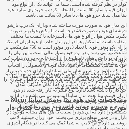
کولر در نظر گرفته شده است، شما می توانید یکی از انواع هود
ارزان قیمتبا سایز 60 سانت را انتخاب کرده و خریداری نمایید. هود
بیتا مدل ساینا جزو هود های با سایز 60 سانت می باشد.
این مدل هود به صورت مورب ساخته شده ودارای یک درب بازشو
شیشه ای هود به صورت 45 درجه است تا مکش هوا بهتر صورت
بگیرد. مکش هوا در انواع هود های آشپزخانه با کیفیت ها مختلف
متفاوت است اما مکش هوا در این مدل خاص از هود ارزان قیمتکه
دارای یک موتور قوی با تعداد 3دور موتور است به 750 مترمکعب بر
ادامه مطلب
ساعت نیز می رسد و در نوع خود بسیار عالی است و این توان را
دارد که به راحتی هوای نامطبوع را از آشپزخانه به بیرون هدایت کند.
برای انتخاب یک هود ارزان قیمت و مناسب برای آشپزخانه منزل
دیگر مشخصات هود ارزان قیمت بیتا مدل ساینا
خود به تمامی مشخصات آن هود دقت کرده و محصولی را انتخاب
کنید که علاوه بر داشتن نشان ملی استاندارد، دارای خدمات پس از
همانطور که قبلا هم اشاره کردیم عرض هود 60 سانتی متر است و
فروش باشد و تحت پوشش گارانتی کالا نیز باشد. هود بیتا – مدل
یک صفحه نمایش زیبا همراه با کلید های مکانیکی یا همان فشاری را
ساینا 60 سانتیمتر – مورب شیشه تخت کلید مکانیکی با کیفیت و
دارد. کنترل از راه دور ندارد، تایمری که امکان خاموش شدن
ارزان قیمت پیشنهاد ما به شما می‌باشد.
خودکار را داشته باشد ندارد. نوع فیلتر به کار رفته شده در هود
ارزان قیمت بیتا تخت مدل ساینا آلومینیومی می باشد و در ادامه
مشخصات فنی
هود بیتا – مدل ساینا 80cm –
توضیحات فیلتر بهتر است بدانید که فیلتر آلومینیومی این هود
مورب شیشه تخت لمسی ریموت کنترل دار
آشپزخانه به صورت چند لایه ساخته شده است و قابل تعویض و
شستشو را دارد که این هود را نسبت به هود های مشابه موجود در
بازار و در همین سطح برتری می بخشد. هود ارزان قیمتبیتا لامپ
نوع هود
روشنایی دارد و این لامپ به شما کمک می کند تا در هنگام آشپزی
دید بهتری داشته باشید.