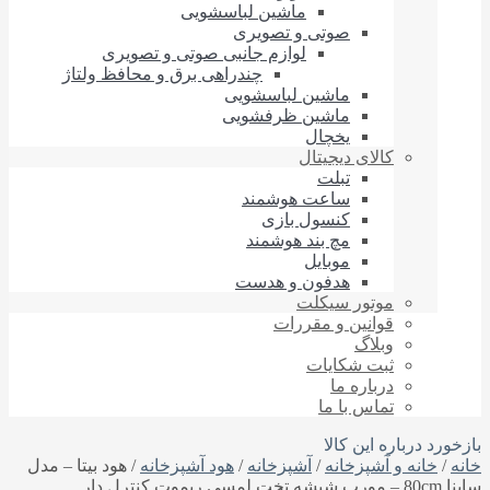
ماشین لباسشویی
صوتی و تصویری
لوازم جانبی صوتی و تصویری
چندراهی برق و محافظ ولتاژ
ماشین لباسشویی
ماشین ظرفشویی
یخچال
کالای دیجیتال
تبلت
ساعت هوشمند
کنسول بازی
مچ بند هوشمند
موبایل
هدفون و هدست
موتور سیکلت
قوانین و مقررات
وبلاگ
ثبت شکایات
درباره‌ ما
تماس با ما
بازخورد درباره این کالا
خانه
/
خانه و آشپزخانه
/
آشپزخانه
/
هود آشپزخانه
/ هود بیتا – مدل
ساینا 80cm – مورب شیشه تخت لمسی ریموت کنترل دار