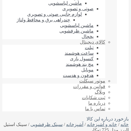
ماشین لباسشویی
صوتی و تصویری
لوازم جانبی صوتی و تصویری
چندراهی برق و محافظ ولتاژ
ماشین لباسشویی
ماشین ظرفشویی
یخچال
کالای دیجیتال
تبلت
ساعت هوشمند
کنسول بازی
مچ بند هوشمند
موبایل
هدفون و هدست
موتور سیکلت
قوانین و مقررات
وبلاگ
ثبت شکایات
درباره‌ ما
تماس با ما
بازخورد درباره این کالا
خانه
/
خانه و آشپزخانه
/
آشپزخانه
/
سینک ظرفشویی
/ سینک استیل
البرز مدل 725 توکار