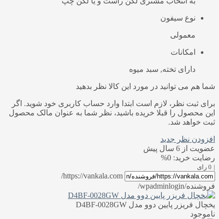
به انتخاب مشتری لگن راست و یا لگن چپ
نوع سیفون
معمولی
امکانات
دارای تخته, سبد میوه
شما هم می توانید در مورد این کالا نظر بدهید
برای ثبت نظر، لازم است ابتدا وارد حساب کاربری خود شوید. اگر
این محصول را قبلا خریده باشید، نظر شما به عنوان مالک محصول
ثبت خواهد شد.
افزودن نظر جدید
عضویت از 6 سال پیش
رضایت خرید: 0%
|
0 رای
https://vankala.com/
فروشنده/wpadminlogin/
یخچال فریزر پایین دوو مدل D4BF-0028GW
ناموجود