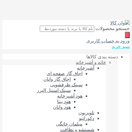
جستجو محصولات
ورود به حساب کاربری
سبد خرید
دسته بندی کالاها
خانه و آشپزخانه
آشپزخانه
اجاق گاز صفحه‌ ای
اجاق گاز وانان
سینک ظرفشویی
سینک استیل البرز
هود آشپزخانه
هود بیتا
هود وانان
تلویزیون
دکوراتیو
مبلمان خانگی
شستشو و نظافت