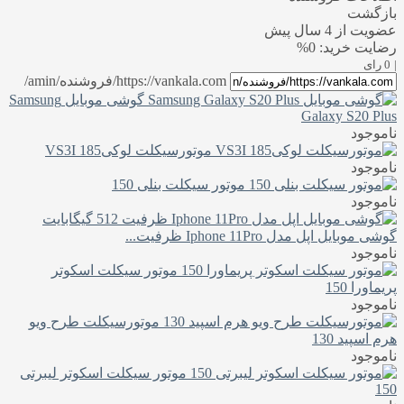
بازگشت
عضویت از 4 سال پیش
رضایت خرید: 0%
|
0 رای
https://vankala.com/فروشنده/amin/
گوشی موبایل Samsung
Galaxy S20 Plus
ناموجود
موتورسیکلت لوکی185 VS3I
ناموجود
موتور سیکلت بنلی 150
ناموجود
گوشی موبایل اپل مدل Iphone 11Pro ظرفیت...
ناموجود
موتور سیکلت اسکوتر
پریماورا 150
ناموجود
موتورسیکلت طرح ویو
هرم اسپید 130
ناموجود
موتور سیکلت اسکوتر لیبرتی
150