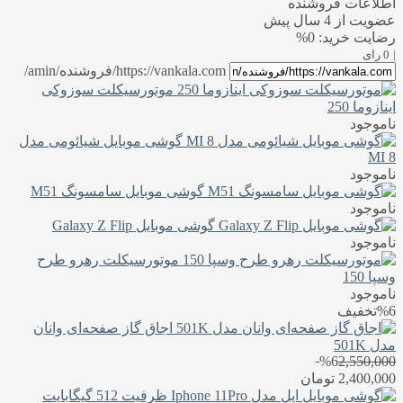
اطلاعات فروشنده
عضویت از 4 سال پیش
رضایت خرید: 0%
|
0 رای
https://vankala.com/فروشنده/amin/
موتورسیکلت سوزوکی
اینازوما 250
ناموجود
گوشی موبایل شیائومی مدل
MI 8
ناموجود
گوشی موبایل سامسونگ M51
ناموجود
گوشی موبایل Galaxy Z Flip
ناموجود
موتورسیکلت رهرو طرح
وسپا 150
ناموجود
%6
تخفیف
اجاق گاز صفحه‌ای وانان
مدل 501K
%6
2,550,000
2,400,000
تومان