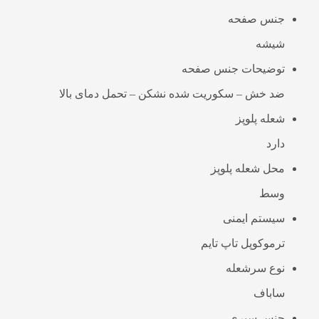
جنس صفحه
شیشه
توضیحات جنس صفحه
ضد خش – سکوریت شده نشکن – تحمل دمای بالا
شعله پلوپز
دارد
محل شعله پلوپز
وسط
سیستم ایمنی
ترموکوپل تاپ تایم
نوع سرشعله
ساباف
جنس سپری