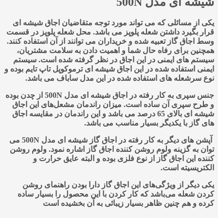
شیشه ای مدل
500N
یکی از مسائلی که می تواند مورد توجه متقاضیان اجاق شیشه ای
قرار بگیرد داشتن شعله پلوپز می باشد. محل شعله پلوپز در قسمت
وسط اجاق گاز تعبیه شده و خریداران می توانند از آن استفاده کنند.
همچنین برای رفاه حال شما و اهمیت دادن به سلامت مشتریان،
سیستم های ایمنی در این اجاق در نظر گرفته شده است. سیستم
ایمنی استفاده شده در این اجاق شیشه ای ترموکوپل تاپ تایم بوده و
نوع سرشعله های استفاده شده در این مدل ساباف می باشد.
جنس سپری به کار رفته در اجاق شیشه ای مدل 500N از چدن بوده
و طرح سپری آن ساده است. میزان راندمان مشعل‌های این اجاق
شیشه ای بالای 65 درصد می باشد و این راندمان در مقایسه اجاق
های گاز با یکدیگر بسیار مناسب می باشد.
آپشن های دیگر به کار رفته در اجاق گاز شیشه ای مدل 500N می
توان به گزینه ولوم روشن کننده اجاق گاز اشاره نمود. ولوم روشن
کننده این اجاق گاز از نوع فلزی بوده و البته عایق حرارت و
الکتریسیته است.
یکی‌ دیگر از ویژگی‌‌های این اجاق گاز دارا بودن راهنمای روشن
کردن شعله می‌باشد که کار کردن با این محصول را بسیار ساده
کرده و هم چنین ظاهر بسیار زیبائی به آن بخشیده است