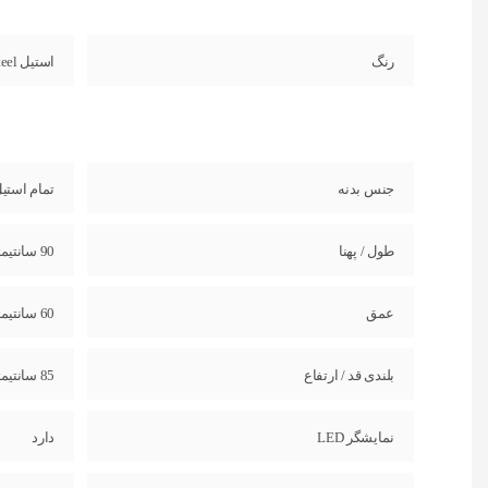
رنگ
استیل Stainless Steel
جنس بدنه
تمام استی
طول / پهنا
90 سانتیمتر
عمق
60 سانتیمتر
بلندی قد / ارتفاع
85 سانتیمتر
نمایشگر LED
دارد