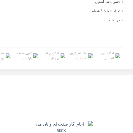
جنس بدنه:
استيل
تعداد شعله:
5 شعله
فر:
دارد
امکان تحویل
پشتیبانی ۷ روزه
امکان پرداخت
7 روز ضمانت
ضما
اکسپرس
۲۴ ساعته
در محل
بازگشت
بودن