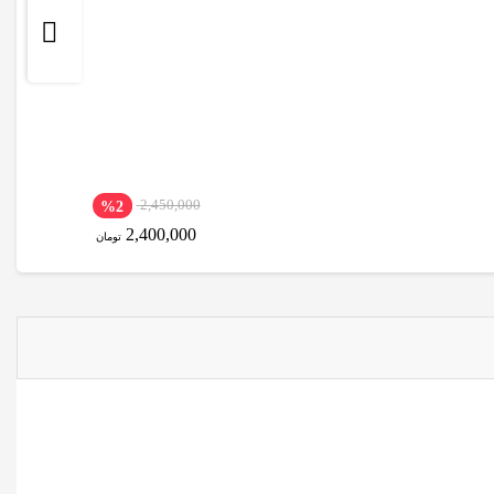
2,450,000
%2
2,400,000
تومان