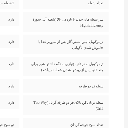
تعداد شعله
5 شعله – پنج شعله
سر شعله های جدید با بازدهی بالا (شعله آبی سوز)
دارد
High Efficiency
ترموکوبل ایمن بستن گاز پس از سرریز غذا یا
دارد
خاموش شدن ناگهانی
ترموکوپل صفر ثانیه (نیازی به نگه داشتن شیر برای
دارد
چند ثانیه پس از روشن شدن شعله نمیباشد)
شعله فر دو طرفه
دارد
شعله بریان کن بالای فر دو طرفه گریل (Two Way
دارد
Grill)
تعداد سیخ جوجه گردان
دو سیخ جو