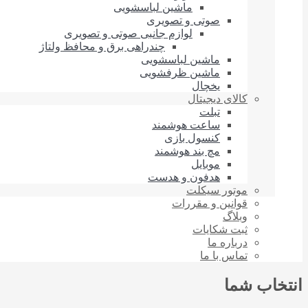
ماشین لباسشویی
صوتی و تصویری
لوازم جانبی صوتی و تصویری
چندراهی برق و محافظ ولتاژ
ماشین لباسشویی
ماشین ظرفشویی
یخچال
کالای دیجیتال
تبلت
ساعت هوشمند
کنسول بازی
مچ بند هوشمند
موبایل
هدفون و هدست
موتور سیکلت
قوانین و مقررات
وبلاگ
ثبت شکایات
درباره‌ ما
تماس با ما
انتخاب شما