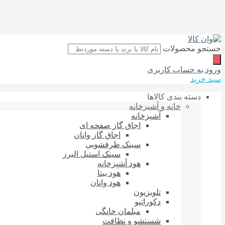
جستجو محصولات
ورود به حساب کاربری
سبد خرید
دسته بندی کالاها
خانه و آشپزخانه
آشپزخانه
اجاق گاز صفحه‌ ای
اجاق گاز وانان
سینک ظرفشویی
سینک استیل البرز
هود آشپزخانه
هود بیتا
هود وانان
تلویزیون
دکوراتیو
مبلمان خانگی
شستشو و نظافت