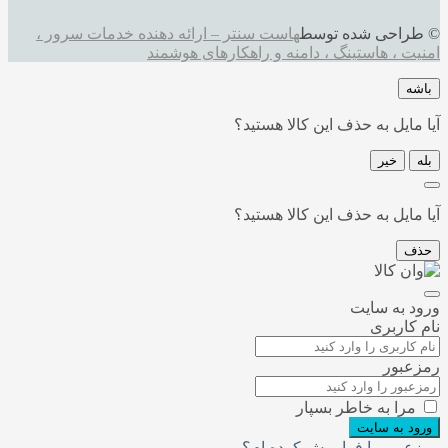
طراحی شده توسط
هاست سنتر – ارائه دهنده خدمات سرور ،
یت ، هاستینگ ، دامنه و راهکارهای هوشمند
اشه
 مایل به حذف این کالا هستید؟
ه
خیر
 مایل به حذف این کالا هستید؟
ذف
ود به سایت
م کاربری
زعبور
مرا به خاطر بسپار
رود به سایت
زعبور را فراموش کرده ام؟