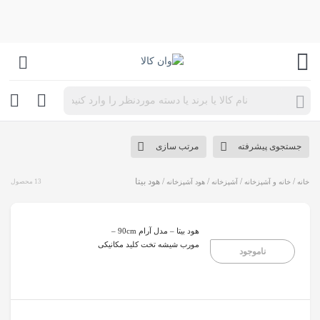
جستجو
محصولات
جستجوی پیشرفته
مرتب سازی
/
/
/
/ هود بیتا
خانه
خانه و آشپزخانه
آشپزخانه
هود آشپزخانه
13 محصول
هود بیتا – مدل آرام 90cm –
مورب شیشه تخت کلید مکانیکی
ناموجود